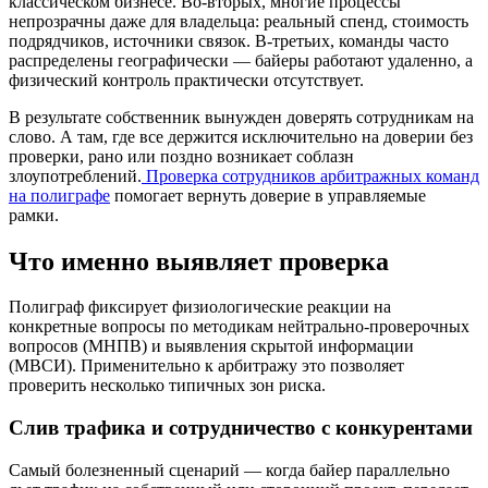
классическом бизнесе. Во-вторых, многие процессы
непрозрачны даже для владельца: реальный спенд, стоимость
подрядчиков, источники связок. В-третьих, команды часто
распределены географически — байеры работают удаленно, а
физический контроль практически отсутствует.
В результате собственник вынужден доверять сотрудникам на
слово. А там, где все держится исключительно на доверии без
проверки, рано или поздно возникает соблазн
злоупотреблений.
Проверка сотрудников арбитражных команд
на полиграфе
помогает вернуть доверие в управляемые
рамки.
Что именно выявляет проверка
Полиграф фиксирует физиологические реакции на
конкретные вопросы по методикам нейтрально-проверочных
вопросов (МНПВ) и выявления скрытой информации
(МВСИ). Применительно к арбитражу это позволяет
проверить несколько типичных зон риска.
Слив трафика и сотрудничество с конкурентами
Самый болезненный сценарий — когда байер параллельно