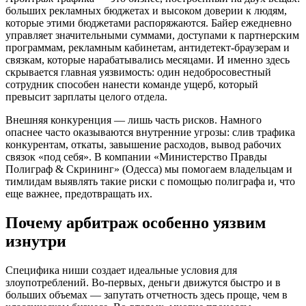
больших рекламных бюджетах и высоком доверии к людям,
которые этими бюджетами распоряжаются. Байер ежедневно
управляет значительными суммами, доступами к партнерским
программам, рекламным кабинетам, антидетект-браузерам и
связкам, которые нарабатывались месяцами. И именно здесь
скрывается главная уязвимость: один недобросовестный
сотрудник способен нанести команде ущерб, который
превысит зарплаты целого отдела.
Внешняя конкуренция — лишь часть рисков. Намного
опаснее часто оказываются внутренние угрозы: слив трафика
конкурентам, откаты, завышение расходов, вывод рабочих
связок «под себя». В компании «Министерство Правды
Полиграф & Скрининг» (Одесса) мы помогаем владельцам и
тимлидам выявлять такие риски с помощью полиграфа и, что
еще важнее, предотвращать их.
Почему арбитраж особенно уязвим
изнутри
Специфика ниши создает идеальные условия для
злоупотреблений. Во-первых, деньги движутся быстро и в
больших объемах — запутать отчетность здесь проще, чем в