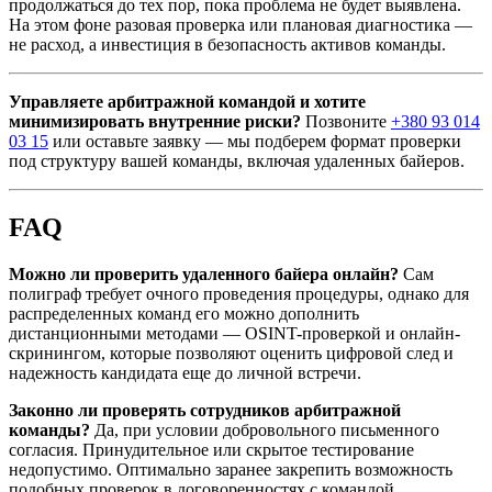
продолжаться до тех пор, пока проблема не будет выявлена.
На этом фоне разовая проверка или плановая диагностика —
не расход, а инвестиция в безопасность активов команды.
Управляете арбитражной командой и хотите
минимизировать внутренние риски?
Позвоните
+380 93 014
03 15
или оставьте заявку — мы подберем формат проверки
под структуру вашей команды, включая удаленных байеров.
FAQ
Можно ли проверить удаленного байера онлайн?
Сам
полиграф требует очного проведения процедуры, однако для
распределенных команд его можно дополнить
дистанционными методами — OSINT-проверкой и онлайн-
скринингом, которые позволяют оценить цифровой след и
надежность кандидата еще до личной встречи.
Законно ли проверять сотрудников арбитражной
команды?
Да, при условии добровольного письменного
согласия. Принудительное или скрытое тестирование
недопустимо. Оптимально заранее закрепить возможность
подобных проверок в договоренностях с командой.