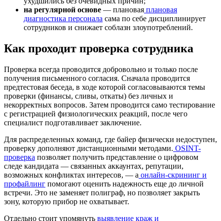
ухудшились без очевидных причин;
на регулярной основе
— плановая
плановая
диагностика персонала
сама по себе дисциплинирует
сотрудников и снижает соблазн злоупотреблений.
Как проходит проверка сотрудника
Проверка всегда проводится добровольно и только после
получения письменного согласия. Сначала проводится
предтестовая беседа, в ходе которой согласовываются темы
проверки (финансы, сливы, откаты) без личных и
некорректных вопросов. Затем проводится само тестирование
с регистрацией физиологических реакций, после чего
специалист подготавливает заключение.
Для распределенных команд, где байер физически недоступен,
проверку дополняют дистанционными методами.
OSINT-
проверка
позволяет получить представление о цифровом
следе кандидата — связанных аккаунтах, репутации,
возможных конфликтах интересов, — а
онлайн-скрининг и
профайлинг
помогают оценить надежность еще до личной
встречи. Это не заменяет полиграф, но позволяет закрыть
зону, которую прибор не охватывает.
Отдельно стоит упомянуть
выявление краж и