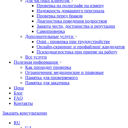
Для частных клиентов
Проверка на полиграфе на измену
Надежность домашнего персонала
Проверка перед браком
Диагностика поведения подростков
Защита чести, достоинства и репутации
Самопроверка
Дополнительные услуги
Osint - проверка при трудоустройстве
Онлайн-скрининг и профайлинг кандидатов
Психодиагностика при приеме на работу
Все услуги
Полезная информация
Как проходит проверка
Ограничения: медицинские и правовые
Памятка для проверяемого
Памятка для заказчика
Цена
Блог
FAQ
Контакты
Заказать консультацию
RU
UA