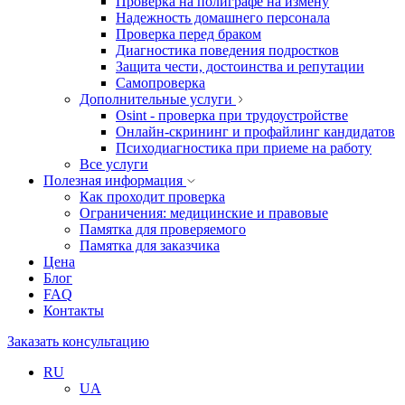
Проверка на полиграфе на измену
Надежность домашнего персонала
Проверка перед браком
Диагностика поведения подростков
Защита чести, достоинства и репутации
Самопроверка
Дополнительные услуги
Osint - проверка при трудоустройстве
Онлайн-скрининг и профайлинг кандидатов
Психодиагностика при приеме на работу
Все услуги
Полезная информация
Как проходит проверка
Ограничения: медицинские и правовые
Памятка для проверяемого
Памятка для заказчика
Цена
Блог
FAQ
Контакты
Заказать консультацию
RU
UA