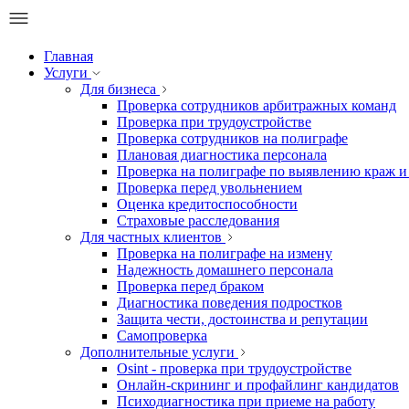
Главная
Услуги
Для бизнеса
Проверка сотрудников арбитражных команд
Проверка при трудоустройстве
Проверка сотрудников на полиграфе
Плановая диагностика персонала
Проверка на полиграфе по выявлению краж и
Проверка перед увольнением
Оценка кредитоспособности
Страховые расследования
Для частных клиентов
Проверка на полиграфе на измену
Надежность домашнего персонала
Проверка перед браком
Диагностика поведения подростков
Защита чести, достоинства и репутации
Самопроверка
Дополнительные услуги
Osint - проверка при трудоустройстве
Онлайн-скрининг и профайлинг кандидатов
Психодиагностика при приеме на работу