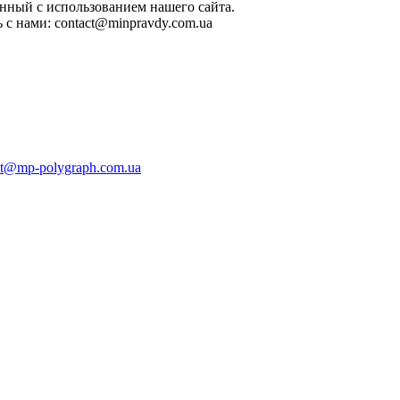
нный с использованием нашего сайта.
 с нами:
contact@minpravdy.com.ua
ct@mp-polygraph.com.ua