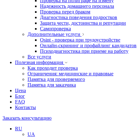
Проверка на полиграфе на измену
Надежность домашнего персонала
Проверка перед браком
Диагностика поведения подростков
Защита чести, достоинства и репутации
Самопроверка
Дополнительные услуги
Osint - проверка при трудоустройстве
Онлайн-скрининг и профайлинг кандидатов
Психодиагностика при приеме на работу
Все услуги
Полезная информация
Как проходит проверка
Ограничения: медицинские и правовые
Памятка для проверяемого
Памятка для заказчика
Цена
Блог
FAQ
Контакты
Заказать консультацию
RU
UA