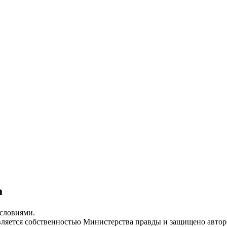
а
условиями.
 является собственностью Министерства правды и защищено авто