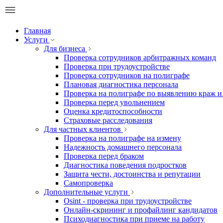
Главная
Услуги
Для бизнеса
Проверка сотрудников арбитражных команд
Проверка при трудоустройстве
Проверка сотрудников на полиграфе
Плановая диагностика персонала
Проверка на полиграфе по выявлению краж и
Проверка перед увольнением
Оценка кредитоспособности
Страховые расследования
Для частных клиентов
Проверка на полиграфе на измену
Надежность домашнего персонала
Проверка перед браком
Диагностика поведения подростков
Защита чести, достоинства и репутации
Самопроверка
Дополнительные услуги
Osint - проверка при трудоустройстве
Онлайн-скрининг и профайлинг кандидатов
Психодиагностика при приеме на работу