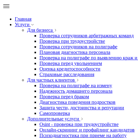
Главная
Услуги
Для бизнеса
Проверка сотрудников арбитражных команд
Проверка при трудоустройстве
Проверка сотрудников на полиграфе
Плановая диагностика персонала
Проверка на полиграфе по выявлению краж и
Проверка перед увольнением
Оценка кредитоспособности
Страховые расследования
Для частных клиентов
Проверка на полиграфе на измену
Надежность домашнего персонала
Проверка перед браком
Диагностика поведения подростков
Защита чести, достоинства и репутации
Самопроверка
Дополнительные услуги
Osint - проверка при трудоустройстве
Онлайн-скрининг и профайлинг кандидатов
Психодиагностика при приеме на работу