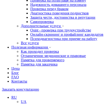
Проверка на полиграфе на измену
Надежность домашнего персонала
Проверка перед браком
Диагностика поведения подростков
Защита чести, достоинства и репутации
Самопроверка
Дополнительные услуги
Osint - проверка при трудоустройстве
Онлайн-скрининг и профайлинг кандидатов
Психодиагностика при приеме на работу
Все услуги
Полезная информация
Как проходит проверка
Ограничения: медицинские и правовые
Памятка для проверяемого
Памятка для заказчика
Цена
Блог
FAQ
Контакты
Заказать консультацию
RU
UA