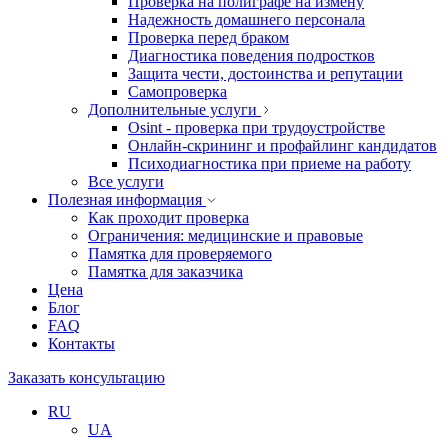
Проверка на полиграфе на измену
Надежность домашнего персонала
Проверка перед браком
Диагностика поведения подростков
Защита чести, достоинства и репутации
Самопроверка
Дополнительные услуги
Osint - проверка при трудоустройстве
Онлайн-скрининг и профайлинг кандидатов
Психодиагностика при приеме на работу
Все услуги
Полезная информация
Как проходит проверка
Ограничения: медицинские и правовые
Памятка для проверяемого
Памятка для заказчика
Цена
Блог
FAQ
Контакты
Заказать консультацию
RU
UA