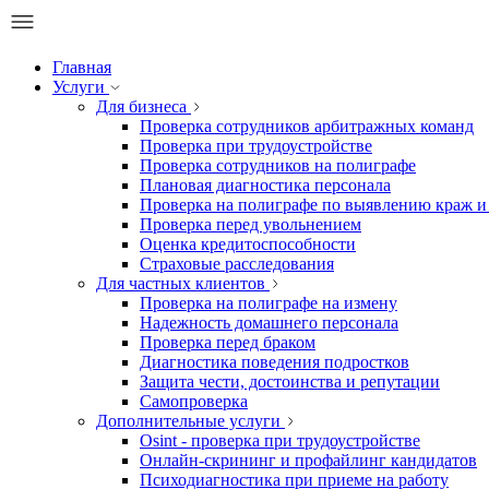
Главная
Услуги
Для бизнеса
Проверка сотрудников арбитражных команд
Проверка при трудоустройстве
Проверка сотрудников на полиграфе
Плановая диагностика персонала
Проверка на полиграфе по выявлению краж и
Проверка перед увольнением
Оценка кредитоспособности
Страховые расследования
Для частных клиентов
Проверка на полиграфе на измену
Надежность домашнего персонала
Проверка перед браком
Диагностика поведения подростков
Защита чести, достоинства и репутации
Самопроверка
Дополнительные услуги
Osint - проверка при трудоустройстве
Онлайн-скрининг и профайлинг кандидатов
Психодиагностика при приеме на работу