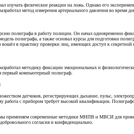
чал изучать физические реакции на ложь. Однако его эксперим
азработал метод измерения артериального давления во время доп
ию полиграфа в работу полиции. Он начал одновременно фиксир
одель полиграфа, а также основал курсы для подготовки полигр
но вошёл в практику проверки лиц, имеющих доступ к секретной
разработал методику фиксации эмоциональных и физиологически
ся первый компьютерный полиграф.
и
ожеством датчиков, регистрирующих дыхание, пульс, электропр
му работа с прибором требует высокой квалификации. Полиграф
ы применяем современные методики МНПВ и МВСИ для проверки
 добровольного согласия и конфиденциально.