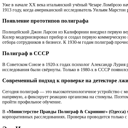
Уже в начале XX века итальянский учёный Чезаре Ломброзо на
1913 году, когда американский исследователь Уильям Марстон р
Появление прототипов полиграфа
Полицейский Джон Ларсон из Калифорнии внедрил первую верс
Килер модернизировал прибор и создал первую коммерческую м
отбора сотрудников в бизнесе. К 1930-м годам полиграф проч
Полиграф в СССР
В Советском Союзе в 1920-х годах психолог Александр Лурия 
исследования были свёрнуты. Только в 1980-х в СССР появил
Современный подход к проверке на детекторе лж
Сегодня полиграф — это высокотехнологичное устройство с мн
напрямую, а фиксирует реакцию организма на стимулы. Поэто
пройти профильное обучение.
В
«Министерстве Правды Полиграф & Скрининг» (Одесса)
м
корпоративных расследованиях. Проверка проводится только с