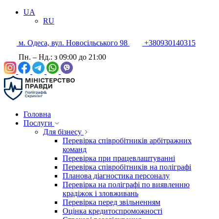
UA
RU
м. Одеса, вул. Новосільського 98
+380930140315
Пн. – Нд.: з 09:00 до 21:00
Головна
Послуги
Для бізнесу
Перевірка співробітників арбітражних
команд
Перевірка при працевлаштуванні
Перевірка співробітників на поліграфі
Планова діагностика персоналу
Перевірка на поліграфі по виявленню
крадіжок і зловживань
Перевірка перед звільненням
Оцінка кредитоспроможності