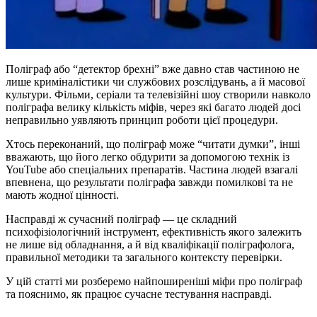
Поліграф або “детектор брехні” вже давно став частиною не
лише криміналістики чи службових розслідувань, а й масової
культури. Фільми, серіали та телевізійні шоу створили навколо
поліграфа велику кількість міфів, через які багато людей досі
неправильно уявляють принцип роботи цієї процедури.
Хтось переконаний, що поліграф може “читати думки”, інші
вважають, що його легко обдурити за допомогою технік із
YouTube або спеціальних препаратів. Частина людей взагалі
впевнена, що результати поліграфа завжди помилкові та не
мають жодної цінності.
Насправді ж сучасний поліграф — це складний
психофізіологічний інструмент, ефективність якого залежить
не лише від обладнання, а й від кваліфікації поліграфолога,
правильної методики та загального контексту перевірки.
У цій статті ми розберемо найпоширеніші міфи про поліграф
та пояснимо, як працює сучасне тестування насправді.