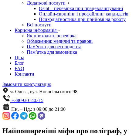
Додаткові послуги
Osint – перевірка при працевлаштуванні
Онлайн-скринінг і профайлинг кандидатів
Психодіагностика при прийомі на роботу
Всі послуги
Корисна інформація
Як проходить перевірка
Обмеження: медичні та правові
Пам’ятка для респондента
Пам’ятка для замовника
Ціна
Блог
FAQ
Контакти
Замовити консультацію
м. Одеса, вул. Новосільського 98
+380930140315
Пн. – Нд.: з 09:00 до 21:00
Найпоширеніші міфи про поліграф, у