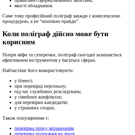
правильно сформульованих запитань;
якості обладнання.
Саме тому професійний поліграф завжди є комплексною
процедурою, а не “кнопкою правди”.
Коли поліграф дійсно може бути
корисним
Попри міфи та суперечки, поліграф сьогодні залишається
ефективним інструментом у багатьох сферах.
Найчастіше його використовують:
у бізнесі;
при перевірці персоналу;
під час службових розслідувань;
у сімейних конфліктах;
для перевірки кандидатів;
у страхових спорах.
Також популярними є:
перевірка перед звільненням
перевірка подружжя на зраду