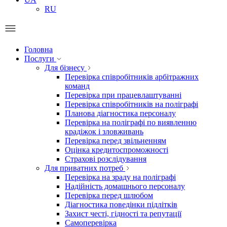
RU
Головна
Послуги
Для бізнесу
Перевірка співробітників арбітражних
команд
Перевірка при працевлаштуванні
Перевірка співробітників на поліграфі
Планова діагностика персоналу
Перевірка на поліграфі по виявленню
крадіжок і зловживань
Перевірка перед звільненням
Оцінка кредитоспроможності
Страхові розслідування
Для приватних потреб
Перевірка на зраду на поліграфі
Надійність домашнього персоналу
Перевірка перед шлюбом
Діагностика поведінки підлітків
Захист честі, гідності та репутації
Самоперевірка