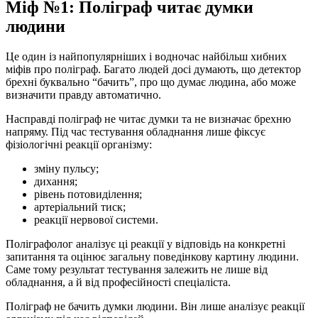
Міф №1: Поліграф читає думки
людини
Це один із найпопулярніших і водночас найбільш хибних
міфів про поліграф. Багато людей досі думають, що детектор
брехні буквально “бачить”, про що думає людина, або може
визначити правду автоматично.
Насправді поліграф не читає думки та не визначає брехню
напряму. Під час тестування обладнання лише фіксує
фізіологічні реакції організму:
зміну пульсу;
дихання;
рівень потовиділення;
артеріальний тиск;
реакції нервової системи.
Поліграфолог аналізує ці реакції у відповідь на конкретні
запитання та оцінює загальну поведінкову картину людини.
Саме тому результат тестування залежить не лише від
обладнання, а й від професійності спеціаліста.
Поліграф не бачить думки людини. Він лише аналізує реакції