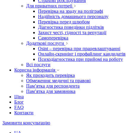
Страхові розслідування
Для приватних потреб
Перевірка на зраду на поліграфі
Надійність домашнього персоналу
Перевірка перед шлюбом
Діагностика поведінки підлітків
Захист честі, гідності та репутації
Самоперевірка
Додаткові послуги
Osint – перевірка при працевлаштуванні
Онлайн-скринінг і профайлинг кандидатів
Психодіагностика при прийомі на роботу
Всі послуги
Корисна інформація
Як проходить перевірка
Обмеження: медичні та правові
Пам’ятка для респондента
Пам’ятка для замовника
Ціна
Блог
FAQ
Контакти
Замовити консультацію
UA