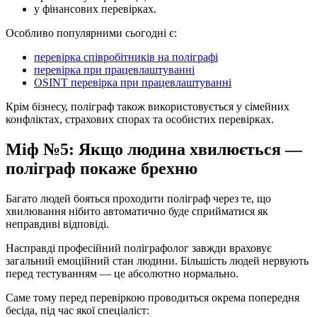
у фінансових перевірках.
Особливо популярними сьогодні є:
перевірка співробітників на поліграфі
перевірка при працевлаштуванні
OSINT перевірка при працевлаштуванні
Крім бізнесу, поліграф також використовується у сімейних
конфліктах, страхових спорах та особистих перевірках.
Міф №5: Якщо людина хвилюється —
поліграф покаже брехню
Багато людей бояться проходити поліграф через те, що
хвилювання нібито автоматично буде сприйматися як
неправдиві відповіді.
Насправді професійний поліграфолог завжди враховує
загальний емоційний стан людини. Більшість людей нервують
перед тестуванням — це абсолютно нормально.
Саме тому перед перевіркою проводиться окрема попередня
бесіда, під час якої спеціаліст: