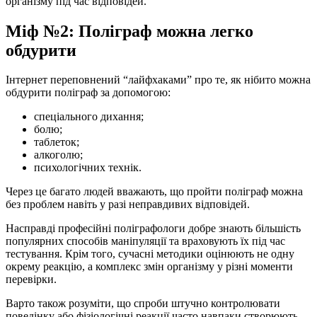
організму під час відповідей.
Міф №2: Поліграф можна легко
обдурити
Інтернет переповнений “лайфхаками” про те, як нібито можна
обдурити поліграф за допомогою:
спеціального дихання;
болю;
таблеток;
алкоголю;
психологічних технік.
Через це багато людей вважають, що пройти поліграф можна
без проблем навіть у разі неправдивих відповідей.
Насправді професійні поліграфологи добре знають більшість
популярних способів маніпуляції та враховують їх під час
тестування. Крім того, сучасні методики оцінюють не одну
окрему реакцію, а комплекс змін організму у різні моменти
перевірки.
Варто також розуміти, що спроби штучно контролювати
поведінку або фізіологічні реакції часто навпаки створюють