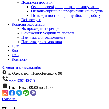
Додаткові послуги
Osint – перевірка при працевлаштуванні
Онлайн-скринінг і профайлинг кандидатів
Психодіагностика при прийомі на роботу
Всі послуги
Корисна інформація
Як проходить перевірка
Обмеження: медичні та правові
Пам’ятка для респондента
Пам’ятка для замовника
Ціна
Блог
FAQ
Контакти
Замовити консультацію
м. Одеса, вул. Новосільського 98
+380930140315
Пн. – Нд.: з 09:00 до 21:00
Головна