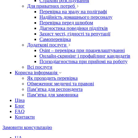
Страхові розслідування
Для приватних потреб
Перевірка на зраду на поліграфі
Надійність домашнього персоналу
Перевірка перед шлюбом
Діагностика поведінки підлітків
Захист честі, гідності та репутації
Самоперевірка
Додаткові послуги
Osint – перевірка при працевлаштуванні
Онлайн-скринінг і профайлинг кандидатів
Психодіагностика при прийомі на роботу
Всі послуги
Корисна інформація
Як проходить перевірка
Обмеження: медичні та правові
Пам’ятка для респондента
Пам’ятка для замовника
Ціна
Блог
FAQ
Контакти
Замовити консультацію
UA