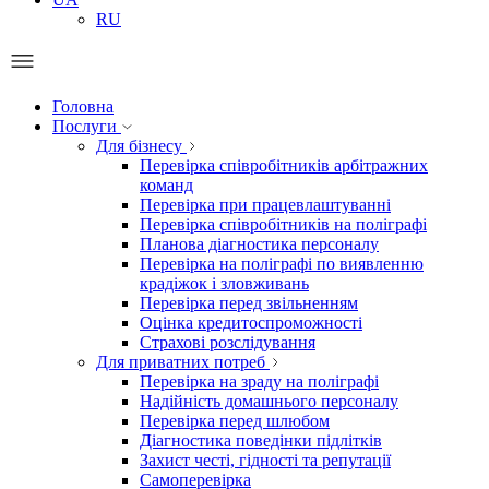
RU
Головна
Послуги
Для бізнесу
Перевірка співробітників арбітражних
команд
Перевірка при працевлаштуванні
Перевірка співробітників на поліграфі
Планова діагностика персоналу
Перевірка на поліграфі по виявленню
крадіжок і зловживань
Перевірка перед звільненням
Оцінка кредитоспроможності
Страхові розслідування
Для приватних потреб
Перевірка на зраду на поліграфі
Надійність домашнього персоналу
Перевірка перед шлюбом
Діагностика поведінки підлітків
Захист честі, гідності та репутації
Самоперевірка