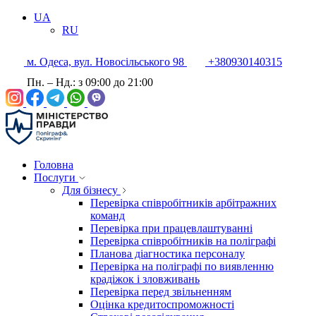
UA
RU
м. Одеса, вул. Новосільського 98
+380930140315
Пн. – Нд.: з 09:00 до 21:00
Головна
Послуги
Для бізнесу
Перевірка співробітників арбітражних
команд
Перевірка при працевлаштуванні
Перевірка співробітників на поліграфі
Планова діагностика персоналу
Перевірка на поліграфі по виявленню
крадіжок і зловживань
Перевірка перед звільненням
Оцінка кредитоспроможності