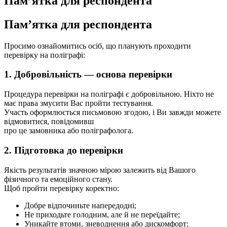
Пам’ятка для респондента
Пам’ятка
для респондента
Просимо ознайомитись осіб, що планують проходити
перевірку на поліграфі:
1. Добровільність — основа перевірки
Процедура перевірки на поліграфі є добровільною. Ніхто не
має права змусити Вас пройти тестування.
Участь оформлюється письмовою згодою, і Ви завжди можете
відмовитися, повідомивш
про це замовника або поліграфолога.
2. Підготовка до перевірки
Якість результатів значною мірою залежить від Вашого
фізичного та емоційного стану.
Щоб пройти перевірку коректно:
Добре відпочиньте напередодні;
Не приходьте голодним, але й не переїдайте;
Уникайте втоми, зневоднення або дискомфорт;