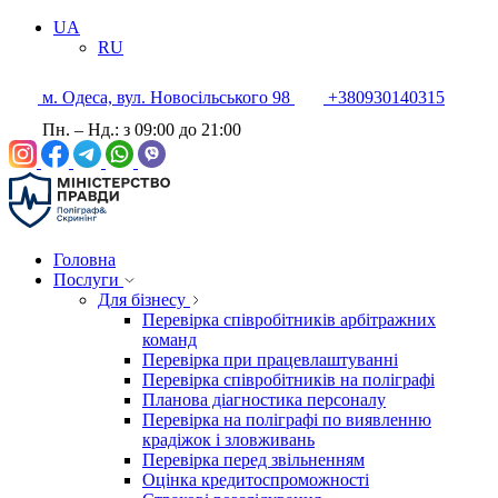
UA
RU
м. Одеса, вул. Новосільського 98
+380930140315
Пн. – Нд.: з 09:00 до 21:00
Головна
Послуги
Для бізнесу
Перевірка співробітників арбітражних
команд
Перевірка при працевлаштуванні
Перевірка співробітників на поліграфі
Планова діагностика персоналу
Перевірка на поліграфі по виявленню
крадіжок і зловживань
Перевірка перед звільненням
Оцінка кредитоспроможності