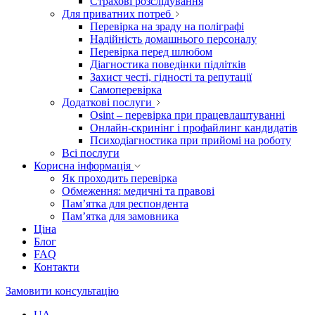
Страхові розслідування
Для приватних потреб
Перевірка на зраду на поліграфі
Надійність домашнього персоналу
Перевірка перед шлюбом
Діагностика поведінки підлітків
Захист честі, гідності та репутації
Самоперевірка
Додаткові послуги
Osint – перевірка при працевлаштуванні
Онлайн-скринінг і профайлинг кандидатів
Психодіагностика при прийомі на роботу
Всі послуги
Корисна інформація
Як проходить перевірка
Обмеження: медичні та правові
Пам’ятка для респондента
Пам’ятка для замовника
Ціна
Блог
FAQ
Контакти
Замовити консультацію
UA