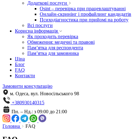
Додаткові послуги
Osint – перевірка при працевлаштуванні
Онлайн-скринінг і профайлинг кандидатів
Психодіагностика при прийомі на роботу
Всі послуги
Корисна інформація
Як проходить перевірка
Обмеження: медичні та правові
Пам’ятка для респондента
Пам’ятка для замовника
Ціна
Блог
FAQ
Контакти
Замовити консультацію
м. Одеса, вул. Новосільського 98
+380930140315
Пн. – Нд.: з 09:00 до 21:00
Головна
FAQ