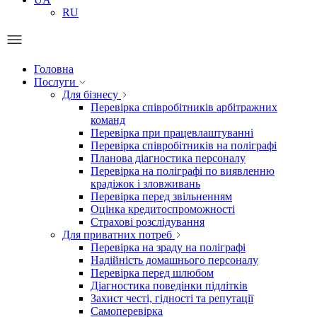
RU
Головна
Послуги
Для бізнесу
Перевірка співробітників арбітражних
команд
Перевірка при працевлаштуванні
Перевірка співробітників на поліграфі
Планова діагностика персоналу
Перевірка на поліграфі по виявленню
крадіжок і зловживань
Перевірка перед звільненням
Оцінка кредитоспроможності
Страхові розслідування
Для приватних потреб
Перевірка на зраду на поліграфі
Надійність домашнього персоналу
Перевірка перед шлюбом
Діагностика поведінки підлітків
Захист честі, гідності та репутації
Самоперевірка